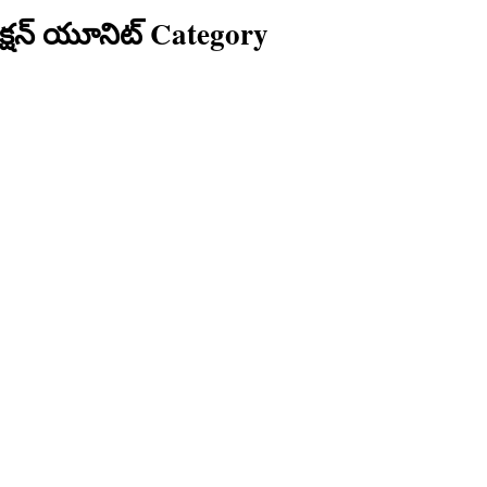
సక్షన్ యూనిట్ Category