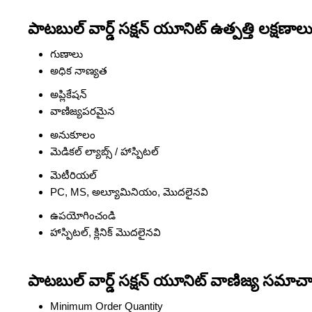
పాటబుల్ వార్డ్ సక్షన్ యూనిట్ ఉత్పత్తి లక్షణాల
గుణాలు
అధిక నాణ్యత
అప్లికేషన్
వాణిజ్యపరమైన
అనుకూలం
మెడికల్ ల్యాబ్స్ / హాస్పిటల్
మెటీరియల్
PC, MS, అల్యూమినియం, మొదలైనవి
ఉపయోగించండి
హాస్పిటల్, క్లినిక్ మొదలైనవి
పాటబుల్ వార్డ్ సక్షన్ యూనిట్ వాణిజ్య సమాచ
Minimum Order Quantity