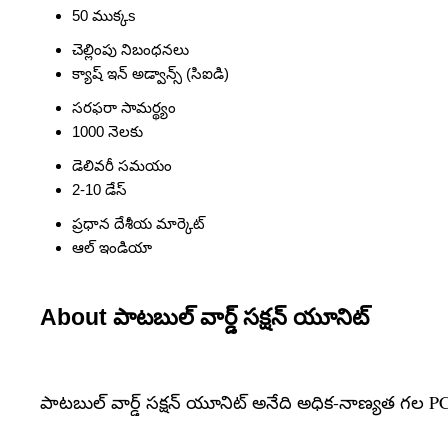
50 ముక్కs
చెల్లింపు నిబంధనలు
క్యాష్ ఇన్ అడ్వాన్స్ (సిఐడి)
సరఫరా సామర్థ్యం
1000 నెలకు
డెలివరీ సమయం
2-10 డేస్
ప్రధాన దేశీయ మార్కెట్
ఆల్ ఇండియా
About పాటబుల్ వార్డ్ సక్షన్ యూనిట్
పాటబుల్ వార్డ్ సక్షన్ యూనిట్ అనేది అధిక-నాణ్యత 