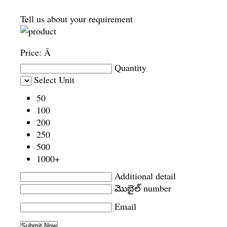
Tell us about your requirement
Price:
Â
Quantity
Select Unit
50
100
200
250
500
1000+
Additional detail
మొబైల్ number
Email