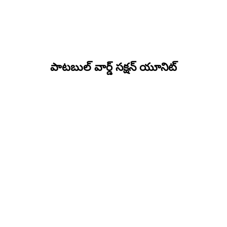
పాటబుల్ వార్డ్ సక్షన్ యూనిట్