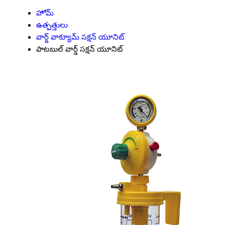
హోమ్
ఉత్పత్తులు
వార్డ్ వాక్యూమ్ సక్షన్ యూనిట్
పాటబుల్ వార్డ్ సక్షన్ యూనిట్