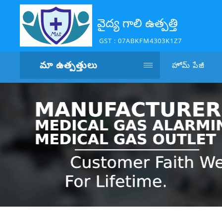
వైద్య గాలి ఉత్పత్తి
GST : 07ABKFM4303K1Z7
మా ఉత్పత్తులు
హోమ్ పేజీ