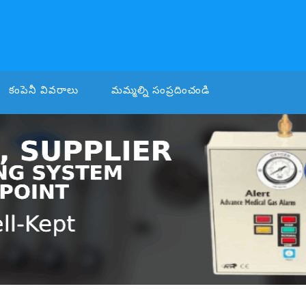
కంపెనీ వివరాలు
మమ్మల్ని సంప్రదించండి