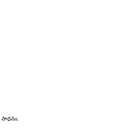
య సాధనం.