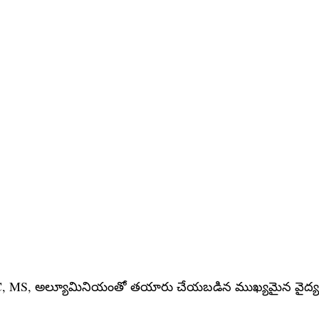
గల PC, MS, అల్యూమినియంతో తయారు చేయబడిన ముఖ్యమైన వైద్